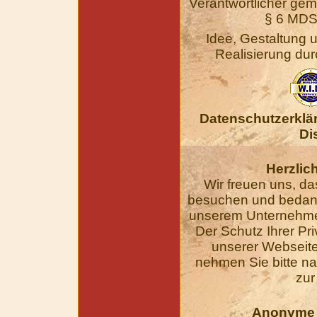
Verantwortlicher ge
§ 6 MDS
Idee, Gestaltung 
Realisierung dur
Datenschutzerklär
Di
Herzlic
Wir freuen uns, d
besuchen und bedanke
unserem Unternehme
Der Schutz Ihrer Pr
unserer Webseiten
nehmen Sie bitte n
zur
Anonyme 