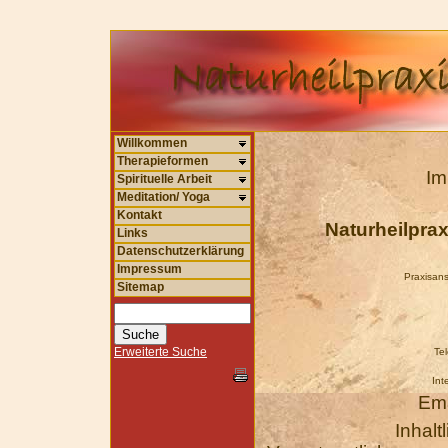
Willkommen
Therapieformen
Im
Spirituelle Arbeit
Meditation/ Yoga
Kontakt
Naturheilprax
Links
Datenschutzerklärung
Impressum
Praxisans
Sitemap
Erweiterte Suche
Tel
Int
Ema
Inhalt